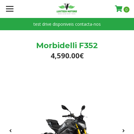
0
test drive disponiveis contacta-nos
Morbidelli F352
4,590.00€