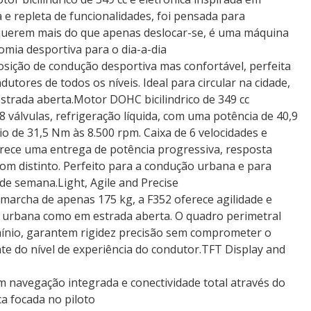
a e repleta de funcionalidades, foi pensada para
querem mais do que apenas deslocar-se, é uma máquina
omia desportiva para o dia-a-dia
sição de condução desportiva mas confortável, perfeita
dutores de todos os níveis. Ideal para circular na cidade,
strada aberta.Motor DOHC bicilindrico de 349 cc
 8 válvulas, refrigeração líquida, com uma potência de 40,9
io de 31,5 Nm às 8.500 rpm. Caixa de 6 velocidades e
rece uma entrega de potência progressiva, resposta
om distinto. Perfeito para a condução urbana e para
 de semana.Light, Agile and Precise
rcha de apenas 175 kg, a F352 oferece agilidade e
 urbana como em estrada aberta. O quadro perimetral
ínio, garantem rigidez precisão sem comprometer o
e do nível de experiência do condutor.TFT Display and
m navegação integrada e conectividade total através do
ca focada no piloto