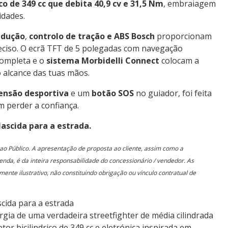
co de 349 cc que debita 40,9 cv e 31,5 Nm
, embraiagem
idades.
ndução
,
controlo de tração e ABS Bosch
proporcionam
eciso. O ecrã TFT de 5 polegadas com navegação
completa e o
sistema Morbidelli Connect
colocam a
 alcance das tuas mãos.
pensão desportiva
e um
botão SOS
no guiador, foi feita
m perder a confiança.
ascida para a estrada.
ao Público. A apresentação de proposta ao cliente, assim como a
enda, é da inteira responsabilidade do concessionário / vendedor. As
ente ilustrativo, não constituindo obrigação ou vínculo contratual de
cida para a estrada
ergia de uma verdadeira streetfighter de média cilindrada
or bicilindrico de 349 cc e eletrónica inspirada em