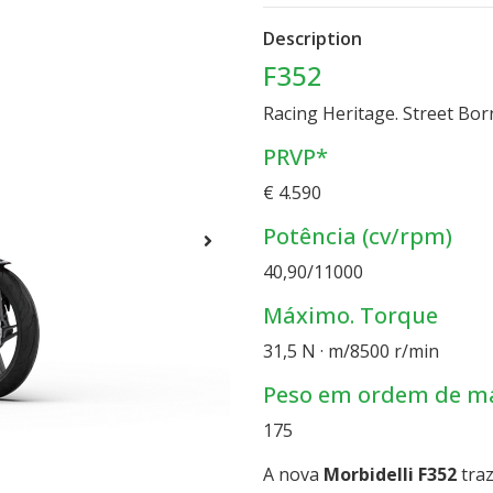
Description
F352
Racing Heritage. Street Bor
PRVP*
€ 4.590
Potência (cv/rpm)
40,90/11000
Máximo. Torque
31,5 N · m/8500 r/min
Peso em ordem de m
175
A nova
Morbidelli F352
traz