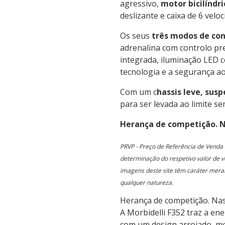
agressivo,
motor bicilíndri
deslizante e caixa de 6 veloc
Os seus
três modos de co
adrenalina com controlo pr
integrada, iluminação LED 
tecnologia e a segurança ao
Com um c
hassis leve, sus
para ser levada ao limite se
Herança de competição. N
PRVP - Preço de Referência de Venda 
determinação do respetivo valor de v
imagens deste site têm caráter meram
qualquer natureza.
Herança de competição. Nas
A Morbidelli F352 traz a en
com um design arrojado, mot