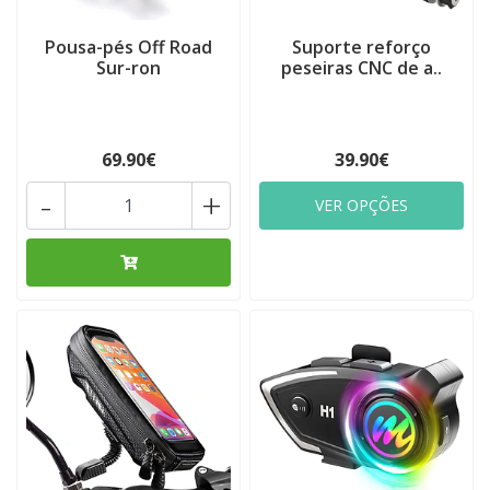
Pousa-pés Off Road
Suporte reforço
Sur-ron
peseiras CNC de a..
69.90€
39.90€
-
+
VER OPÇÕES