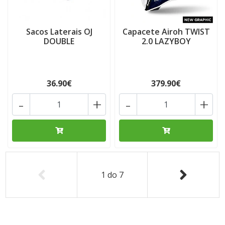
Sacos Laterais OJ
Capacete Airoh TWIST
DOUBLE
2.0 LAZYBOY
36.90€
379.90€
-
+
-
+
1
do
7