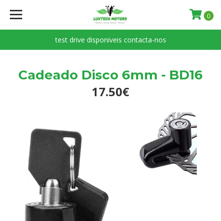
0
test drive disponiveis contacta-nos
Cadeado Disco 6mm - BD16
17.50€