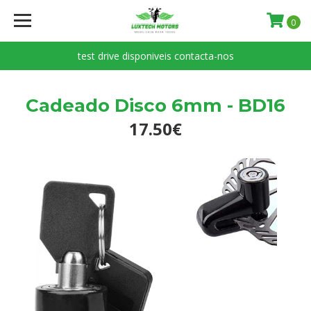
0
test drive disponiveis contacta-nos
Cadeado Disco 6mm - BD16
17.50€