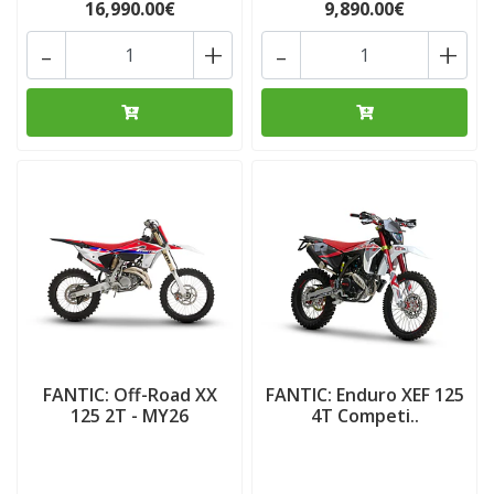
16,990.00€
9,890.00€
-
+
-
+
FANTIC: Off-Road XX
FANTIC: Enduro XEF 125
125 2T - MY26
4T Competi..