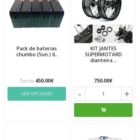
Pack de baterias
KIT JANTES
chumbo (5un.) 6..
SUPERMOTARD
dianteira ..
450.00€
750.00€
Desde
-
+
VER OPCIONES