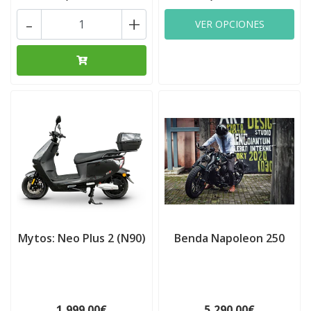
-
+
VER OPCIONES
Mytos: Neo Plus 2 (N90)
Benda Napoleon 250
1,999.00€
5,290.00€