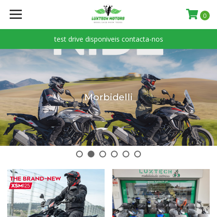
Luxtech
0
Motors
test drive disponiveis contacta-nos
Morbidelli