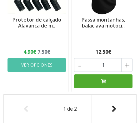
Protetor de calçado
Passa montanhas,
Alavanca de m..
balaclava motoci..
4.90€
7.50€
12.50€
-
+
VER OPCIONES
1
de
2