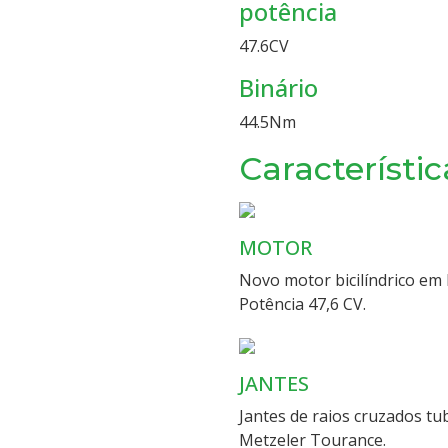
potência
47.6
CV
Binário
44.5
Nm
Característic
MOTOR
Novo motor bicilíndrico em 
Potência 47,6 CV.
JANTES
Jantes de raios cruzados tu
Metzeler Tourance.