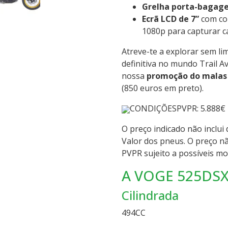
Grelha porta-bagage
Ecrã LCD de 7”
com con
1080p para capturar 
Atreve-te a explorar sem li
definitiva no mundo Trail A
nossa
promoção do malas 
(850 euros em preto).
CONDIÇÕES
PVPR: 5.888€
O preço indicado não inclui
Valor dos pneus. O preço nã
PVPR sujeito a possíveis mo
A VOGE 525DSX
Cilindrada
494
CC