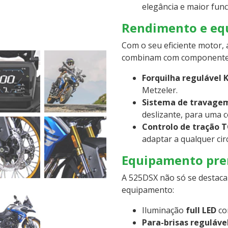
elegância e maior func
Rendimento e eq
Com o seu eficiente motor,
combinam com componentes 
Forquilha regulável 
Metzeler.
Sistema de travagem
deslizante, para uma 
Controlo de tração 
adaptar a qualquer cir
Equipamento pre
A 525DSX não só se destac
equipamento:
Iluminação
full LED
com
Para-brisas reguláv