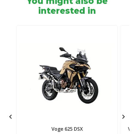
You might also be
interested in
Voge 625 DSX
Vo