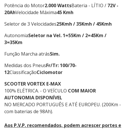
Potência do Motor
2.000 Watts
Bateria - LÍTIO /
72V -
20Ah
Velocidade Máxima
45 Kmh
Seletor de 3 Velocidades
25Kmh / 35Kmh / 45Kmh
Autonomia
Seletor na Vel. 1=55Km / 2=45Km /
3=35Km
Função Marcha atrás
Sim.
Medidas dos Pneus
Fr/Tr: 100/70-
12
Classificação
Ciclomotor
SCOOTER VORTEX E-MAX
100% ELÉTRICA. - O VEÍCULO
COM MAIOR
AUTONOMIA DISPONÍVEL
NO MERCADO PORTUGUÊS E ATÉ EUROPEU. (200Km -
com baterias de 98Ah).
Aos P.V.P. recomendados, podem acrescer portes e