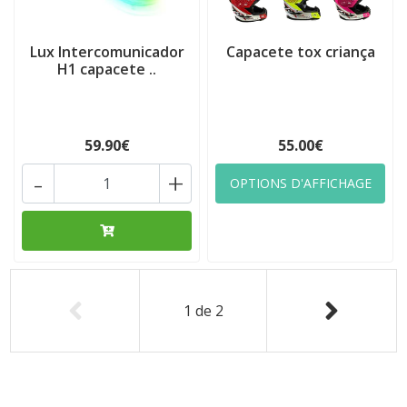
Lux Intercomunicador
Capacete tox criança
H1 capacete ..
59.90€
55.00€
-
+
OPTIONS D'AFFICHAGE
1
de
2