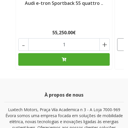
Audi e-tron Sportback 55 quattro ..
S
55,250.00€
-
+
À propos de nous
Luxtech Motors, Praça Vila Academica n 3 - A Loja 7000-969
Évora somos uma empresa focada em soluções de mobilidade
elétrica, novas tecnologias e inovações ligadas às energias
sustentáveis. Oferecemos aos nossos clientes soluções