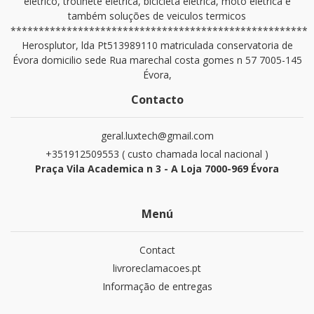
elétrico, trotinete elétrica, bicicleta elétrica, moto elétrica e
também soluções de veiculos termicos
*****************************************************
Herosplutor, lda Pt513989110 matriculada conservatoria de
Évora domicilio sede Rua marechal costa gomes n 57 7005-145
Évora,
Contacto
geral.luxtech@gmail.com
+351912509553 ( custo chamada local nacional )
Praça Vila Academica n 3 - A Loja 7000-969 Évora
Menú
Contact
livroreclamacoes.pt
Informação de entregas