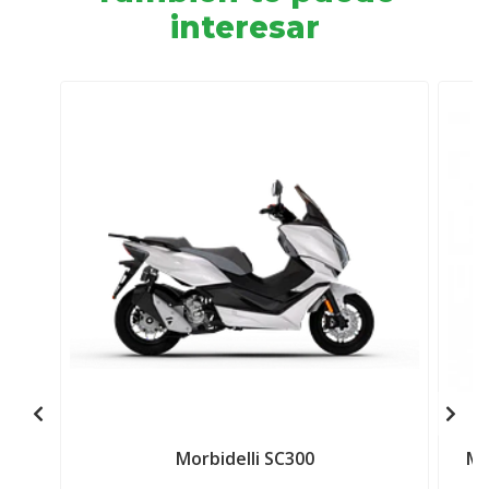
interesar
Morbidelli SC300
Ma