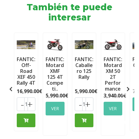
También te puede
interesar
FANTIC:
FANTIC:
FANTIC:
FANTIC:
FA
Off-
Motard
Caballe
Motard
Ca
Road
XMF
ro 125
XM 50
r
XEF 450
125 4T
Rally
2T
R
Rally 4T
Compe
Perfor
ti..
mance
16,990.00€
5,990.00€
7,
5,990.00€
3,940.00€
-
+
-
+
VER
VER
OPCIONES
OPCIONES