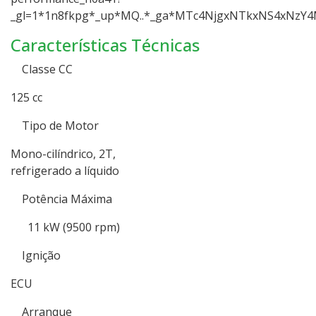
_gl=1*1n8fkpg*_up*MQ..*_ga*MTc4NjgxNTkxNS4xNz
Características Técnicas
Classe CC
125 cc
Tipo de Motor
Mono-cilíndrico, 2T,
refrigerado a líquido
Potência Máxima
11 kW (9500 rpm)
Ignição
ECU
Arranque