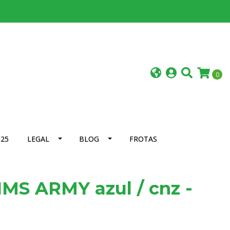
0
25
LEGAL
BLOG
FROTAS
MS ARMY azul / cnz -