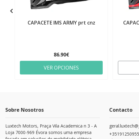
CAPACETE IMS ARMY prt cnz
CAPAC
86.90€
VER OPCIONES
Sobre Nosotros
Contacto
Luxtech Motors, Praça Vila Academica n 3 - A
geral.luxtech
Loja 7000-969 Évora somos uma empresa
+351912509553
focada em soluções de mobilidade elétrica,