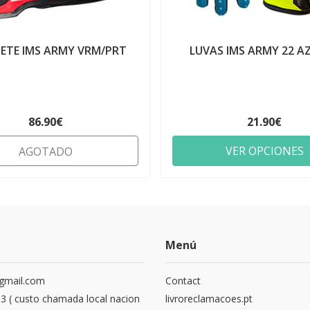
ETE IMS ARMY VRM/PRT
LUVAS IMS ARMY 22 AZ
86.90€
21.90€
VER OPCIONES
AGOTADO
Menú
@gmail.com
Contact
 ( custo chamada local nacion
livroreclamacoes.pt