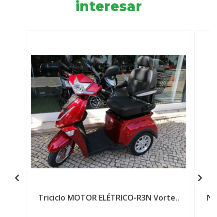
interesar
Triciclo MOTOR ELÉTRICO-R3N Vorte..
NE