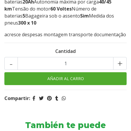
baterias
20Ah
Autonomia máxima por carga
40/45
km
Tensão do motor
60 Voltes
Número de
baterias
5
Bagageira sob o assento
Sim
Medida dos
pneus
300 x 10
acresce despesas montagem transporte documentação
Cantidad
-
+
Compartir:
También te puede