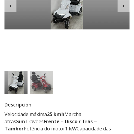
Descripción
Velocidade máxima
25 kmh
Marcha
atrás
Sim
Travões
Frente = Disco / Trás =
Tambor
Potência do motor
1 kW
Capacidade das