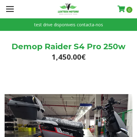
0
test drive disponiveis contacta-nos
Demop Raider S4 Pro 250w
1,450.00€