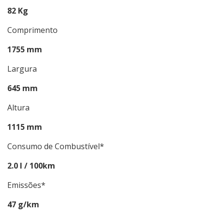
82 Kg
Comprimento
1755 mm
Largura
645 mm
Altura
1115 mm
Consumo de Combustível*
2.0 l / 100km
Emissões*
47 g/km